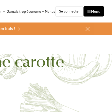
Se connecter
Menu
s
Jamais trop économe – Menus
en frais !
e carotte