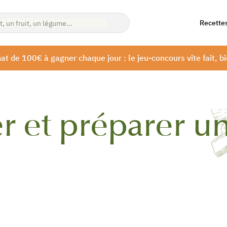
Recette
at de 100€ à gagner chaque jour : le jeu-concours vite fait, bi
 et préparer un