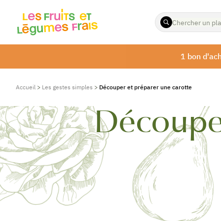
ENTREZ
LES
TERMES
À
1 bon d'ach
RECHERCHER
Accueil
>
Les gestes simples
>
Découper et préparer une carotte
Découper