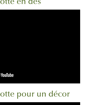
rotte en dés
arotte pour un décor