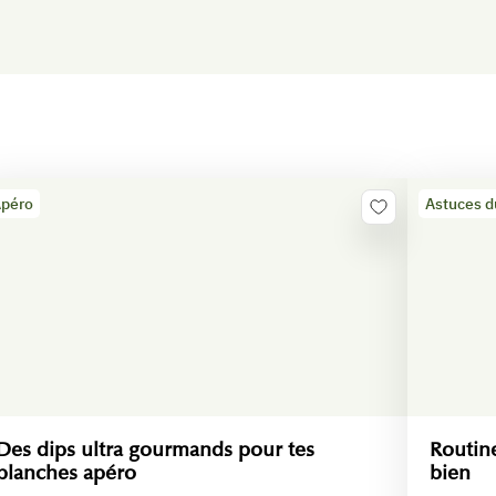
péro
Astuces d
Des dips ultra gourmands pour tes
Routine
planches apéro
bien