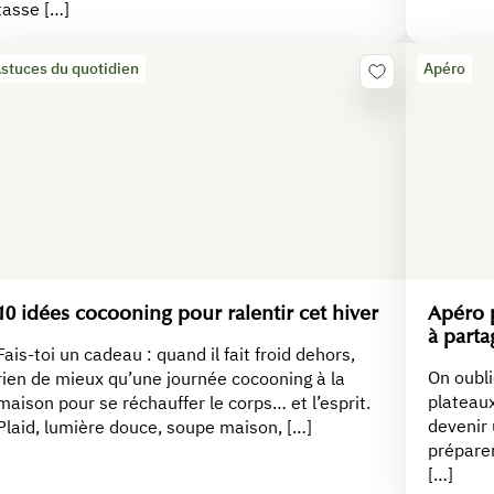
tasse […]
stuces du quotidien
Apéro
10 idées cocooning pour ralentir cet hiver
Apéro p
à part
Fais-toi un cadeau : quand il fait froid dehors,
On oubli
rien de mieux qu’une journée cocooning à la
plateaux
maison pour se réchauffer le corps… et l’esprit.
devenir 
Plaid, lumière douce, soupe maison, […]
préparer
[…]