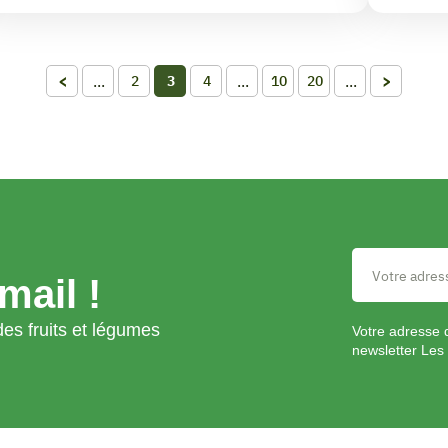
<
...
...
...
>
2
3
4
10
20
mail !
es fruits et légumes
Votre adresse 
newsletter Les 