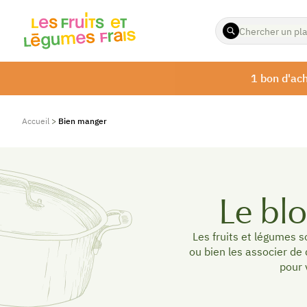
ENTREZ
LES
TERMES
À
1 bon d'ach
RECHERCHER
Accueil
>
Bien manger
Le blo
Les fruits et légumes 
ou bien les associer de
pour 