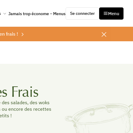
Se connecter
Menu
s
Jamais trop économe – Menus
en frais !
s Frais
e des salades, des woks
s ou encore des recettes
tits !