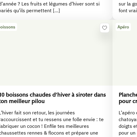
d’année ? Les fruits et légumes d’hiver sont si
sur la g
variés qu’ils permettent […]
font vra
oissons
Apéro
10 boissons chaudes d’hiver à siroter dans
Planche
ton meilleur pilou
pour c
L’hiver fait son retour, les journées
L’apéro 
raccourcissent et tu ressens une folle envie : te
chatoyan
fabriquer un cocon ! Enfile tes meilleures
doigts e
chaussettes rennes & flocons et prépare une
pour un