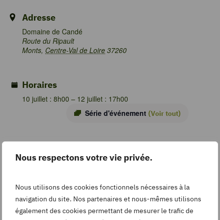
Adresse
Domaine de Candé
Route du Ripault
Monts
,
Centre-Val de Loire
37260
Horaires
10 juillet : 8h00
–
12 juillet : 17h00
Série d'événement
(Voir tout)
Catégorie d’Évènement:
Nous respectons votre vie privée.
animations
Nous utilisons des cookies fonctionnels nécessaires à la
navigation du site. Nos partenaires et nous-mêmes utilisons
également des cookies permettant de mesurer le trafic de