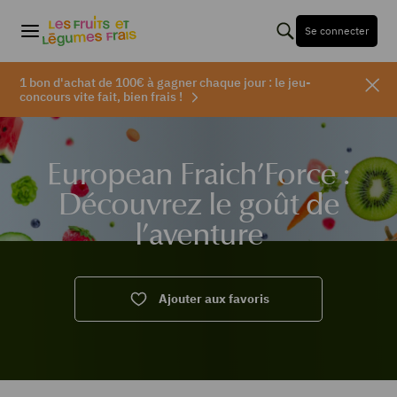
Se connecter
1 bon d'achat de 100€ à gagner chaque jour : le jeu-
concours vite fait, bien frais !
European Fraich’Force :
Découvrez le goût de
l’aventure
Ajouter aux favoris