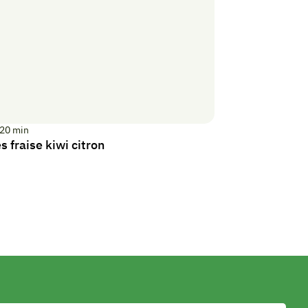
20
min
s fraise kiwi citron