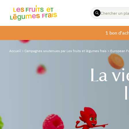
ENTREZ
LES
TERMES
À
1 bon d'ach
RECHERCHER
Accueil
>
Campagnes soutenues par Les fruits et légumes frais
>
European Fr
La vi