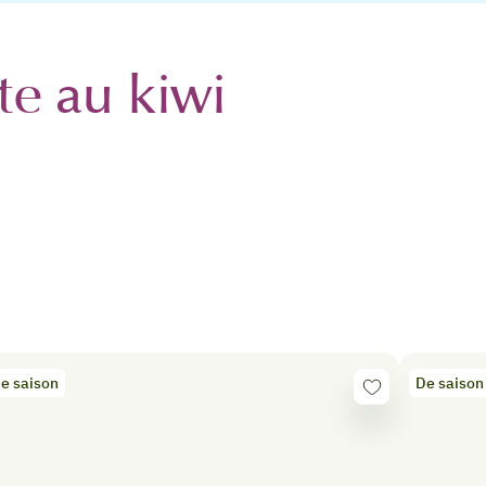
te au kiwi
e saison
De saison
Se
r
connecter