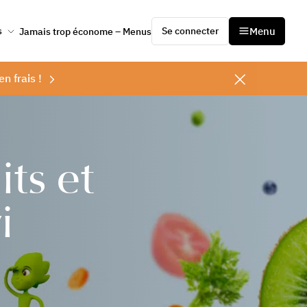
Se connecter
Menu
s
Jamais trop économe – Menus
en frais !
its et
i