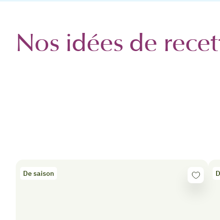
Nos idées de recet
De saison
D
Se
connecte