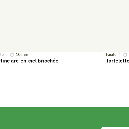
ile
10
min
Facile
rtine arc-en-ciel briochée
Tartelette